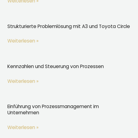
Dokumentation
Weiterlesen »
ohne
Bürokratie
–
Strukturierte Problemlösung mit A3 und Toyota Circle
schlank
Strukturierte
Weiterlesen »
und
Problemlösung
wirksam
mit
A3
Kennzahlen und Steuerung von Prozessen
und
Kennzahlen
Weiterlesen »
Toyota
und
Circle
Steuerung
von
Einführung von Prozessmanagement im
Unternehmen
Prozessen
Einführung
Weiterlesen »
von