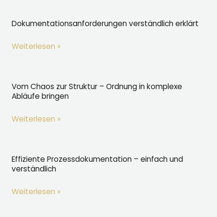
Prozessmanagement
im
Dokumentationsanforderungen verständlich erklärt
Unternehmen
Dokumentationsanforderungen
Weiterlesen »
verständlich
erklärt
Vom Chaos zur Struktur – Ordnung in komplexe
Abläufe bringen
Vom
Weiterlesen »
Chaos
zur
Struktur
Effiziente Prozessdokumentation – einfach und
verständlich
–
Ordnung
Effiziente
Weiterlesen »
in
Prozessdokumentation
komplexe