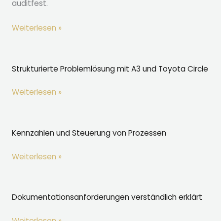
auditfest.
Circles
Dokumentation
Weiterlesen »
ohne
Bürokratie
–
Strukturierte Problemlösung mit A3 und Toyota Circle
schlank
Strukturierte
Weiterlesen »
und
Problemlösung
wirksam
mit
A3
Kennzahlen und Steuerung von Prozessen
und
Kennzahlen
Weiterlesen »
Toyota
und
Circle
Steuerung
von
Dokumentationsanforderungen verständlich erklärt
Prozessen
Dokumentationsanforderungen
Weiterlesen »