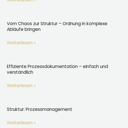
verständlich
erklärt
Vom Chaos zur Struktur – Ordnung in komplexe
Abläufe bringen
Vom
Weiterlesen »
Chaos
zur
Struktur
Effiziente Prozessdokumentation – einfach und
verständlich
–
Ordnung
Effiziente
Weiterlesen »
in
Prozessdokumentation
komplexe
–
Abläufe
einfach
Struktur: Prozessmanagement
bringen
und
Struktur:
Weiterlesen »
verständlich