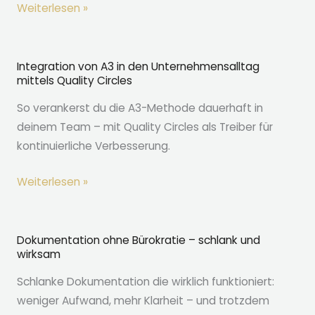
Strukturierte
Weiterlesen »
Problemlösung
mit
A3
Integration von A3 in den Unternehmensalltag
mittels Quality Circles
So verankerst du die A3-Methode dauerhaft in
deinem Team – mit Quality Circles als Treiber für
kontinuierliche Verbesserung.
Integration
Weiterlesen »
von
A3
in
Dokumentation ohne Bürokratie – schlank und
wirksam
den
Unternehmensalltag
Schlanke Dokumentation die wirklich funktioniert:
mittels
weniger Aufwand, mehr Klarheit – und trotzdem
Quality