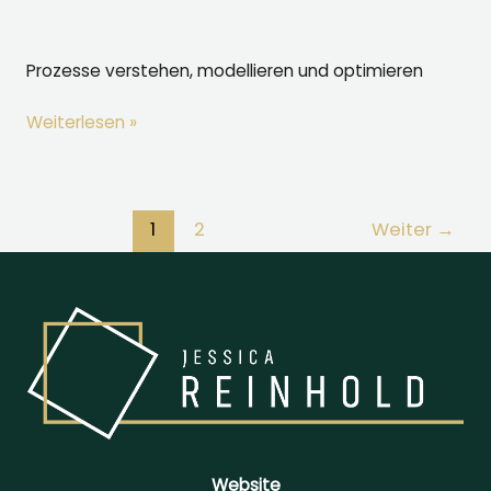
Prozessmanagement
Prozesse verstehen, modellieren und optimieren
Prozesse
Weiterlesen »
verstehen,
modellieren
und
1
2
Weiter
→
optimieren
Website